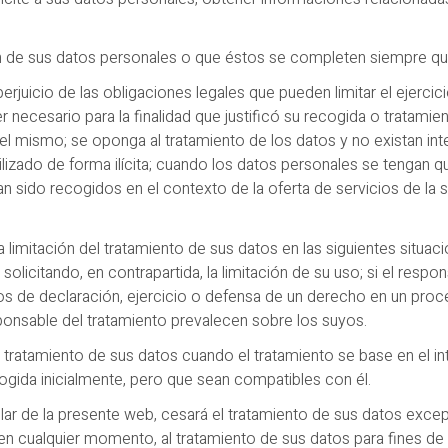
ación de sus datos personales o que éstos se completen siempre 
 perjuicio de las obligaciones legales que pueden limitar el ejerci
necesario para la finalidad que justificó su recogida o tratamien
 el mismo; se oponga al tratamiento de los datos y no existan int
ilizado de forma ilícita; cuando los datos personales se tengan que
n sido recogidos en el contexto de la oferta de servicios de la so
a limitación del tratamiento de sus datos en las siguientes situacion
licitando, en contrapartida, la limitación de su uso; si el respo
 de declaración, ejercicio o defensa de un derecho en un proceso
ponsable del tratamiento prevalecen sobre los suyos.
l tratamiento de sus datos cuando el tratamiento se base en el i
ecogida inicialmente, pero que sean compatibles con él.
lar de la presente web, cesará el tratamiento de sus datos except
 cualquier momento, al tratamiento de sus datos para fines de 