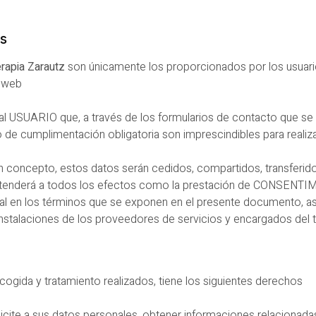
s
erapia Zarautz
son únicamente los proporcionados por los usuarios
e web
a al USUARIO que, a través de los formularios de contacto que se
cumplimentación obligatoria son imprescindibles para realizar 
ún concepto, estos datos serán cedidos, compartidos, transferidos
 entenderá a todos los efectos como la prestación de CONSENT
al en los términos que se exponen en el presente documento, así
 instalaciones de los proveedores de servicios y encargados del 
ecogida y tratamiento realizados, tiene los siguientes derechos
icite a sus datos personales, obtener informaciones relacionadas